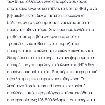
των 65 και αλλάζουν λίγο από χρόνο σε χρόνο,
οπότε καλό είναι να κοιτάξετε το site του IRS για να
βεβαιωθείτε ότι δεν απαιτείται φορολογική
δήλωση, αν το εισόδημα σας είναι κάτω από τα
προαναφερθέντα όρια. Σαν εισόδημα λογίζεται ο
μισθός από αμειβόμενη εργασία, οι τόκοι
τραπεζικών καταθέσεων, η υπεραξία που
προέρχεται από πώληση μετοχών ή ακινήτων κ.α.
Θα πρέπει σε αυτό το σημείο να αναφέρουμε ότι η
υποχρέωση για φορολογική δήλωση στις ΗΠΑ δεν
σημαίνει απαραίτητα ότι θα υπάρχει και χρηματική
οφειλή προς την αμερικανική κυβέρνηση. Το
λεγόμενο “foreign earned income exclusion”
απαλλάσει από τη φορολόγηση ετήσιο εισόδημα
από εργασία έως 126,500 δολάρια που προέρχεται