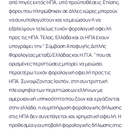
από πηγές εκτός ΗΠΑ, υπό προϋποθέσεις. Επίσης,
φόροι που πληρώθηκαν σε άλλες χώρες μπορούν
να συνυπολογιστούν και να μειώσουν ή να
εξαλείψουν τελείως τυχόν φορολογική οφειλή
προς τις ΗΠΑ. Τέλος, Ελλάδα και οι ΗΠΑ έχουν
υπογράψει την “ Σύμβαση Αποφυγής Διπλής
Φορολογίας μεταξύ Ελλάδας και Η.Π.Α. ” που σε
ορισμένες περιπτώσεις μπορεί να μειώσει
περαιτέρω τυχόν φορολογική οφειλή προς τις
ΗΠΑ. Συνοψίζοντας λοιπόν, στη συντριπτική
πλειοψηφία των περιπτώσεων ελλήνων με
αμερικανική υπηκοότητα που ζουν και εργάζονται
στην ελλάδα, η συμπλήρωση φορολογικής δήλωσης
στις ΗΠΑ δεν συνεπάγεται και χρηματική οφειλή. Η
προθεσμία για υποβολή φορολογικής δήλωσης στις