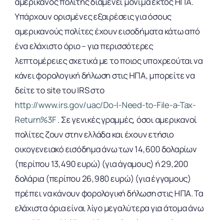
αμερικανός πολίτης διαμένει μόνιμα εκτός ΗΠΑ.
Υπάρχουν ορισμένες εξαιρέσεις για όσους
αμερικανούς πολίτες έχουν εισοδήματα κάτω από
ένα ελάχιστο όριο – για περισσότερες
λεπτομέρειες σχετικά με το ποιος υποχρεούται να
κάνει φορολογική δήλωση στις ΗΠΑ, μπορείτε να
δείτε το site του IRS στο
http://www.irs.gov/uac/Do-I-Need-to-File-a-Tax-
Return%3F
. Σε γενικές γραμμές, όσοι αμερικανοί
πολίτες ζουν στην ελλάδα και έχουν ετήσιο
οικογενειακό εισόδημα άνω των 14,600 δολαρίων
(περίπου 13,490 ευρώ) (για άγαμους) ή 29,200
δολάρια (περίπου 26,980 ευρώ) (για έγγαμους)
πρέπει να κάνουν φορολογική δήλωση στις ΗΠΑ. Τα
ελάχιστα όρια είναι λίγο μεγαλύτερα για άτομα άνω