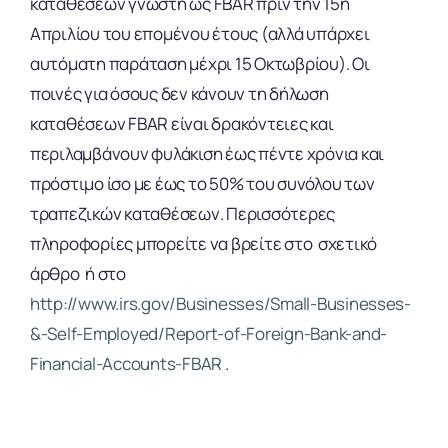
καταθέσεων γνωστή ως FBAR πριν την 15η
Απριλίου του επομένου έτους (αλλά υπάρχει
αυτόματη παράταση μέχρι 15 Οκτωβρίου). Οι
ποινές για όσους δεν κάνουν τη δήλωση
καταθέσεων FBAR είναι δρακόντειες και
περιλαμβάνουν φυλάκιση έως πέντε χρόνια και
πρόστιμο ίσο με έως το 50% του συνόλου των
τραπεζικών καταθέσεων. Περισσότερες
πληροφορίες μπορείτε να βρείτε στο σχετικό
άρθρο ή στο
http://www.irs.gov/Businesses/Small-Businesses-
&-Self-Employed/Report-of-Foreign-Bank-and-
Financial-Accounts-FBAR
.