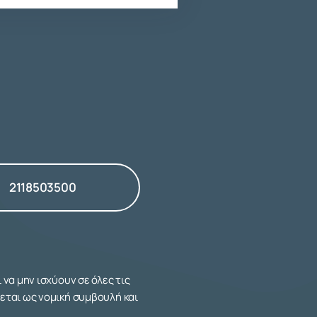
2118503500
να μην ισχύουν σε όλες τις
εται ως νομική συμβουλή και