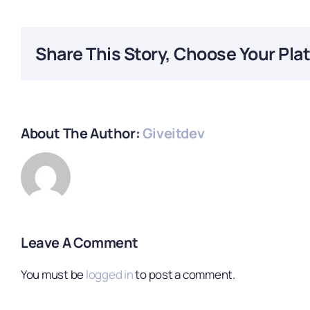
Share This Story, Choose Your Pla
About The Author:
Giveitdev
Leave A Comment
You must be
logged in
to post a comment.