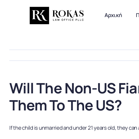
Skip
to
Αρχική
content
Will The Non-US Fia
Them To The US?
If the child is unmarried and under 21 years old, they can