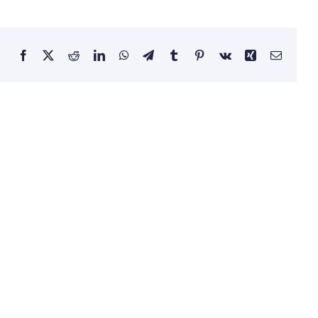
Facebook
X
Reddit
LinkedIn
WhatsApp
Telegram
Tumblr
Pinterest
Vk
Xing
Email