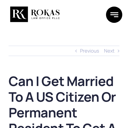
Skip
to
content
Previous
Next
Can I Get Married
To A US Citizen Or
Permanent