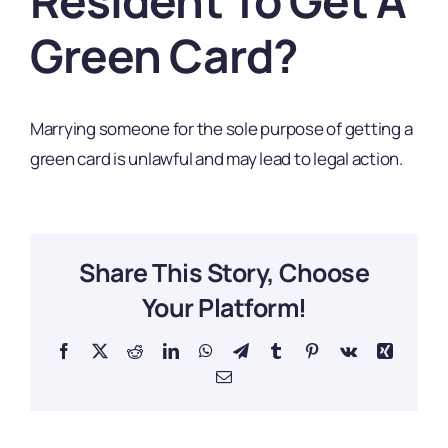
Resident To Get A
Green Card?
Marrying someone for the sole purpose of getting a
green card is unlawful and may lead to legal action.
Share This Story, Choose
Your Platform!
Facebook
X
Reddit
LinkedIn
WhatsApp
Telegram
Tumblr
Pinterest
Vk
Xing
Email