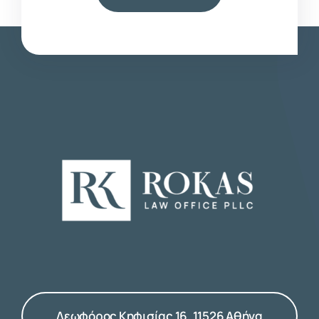
Λεωφόρος Κηφισίας 16, 11526 Αθήνα