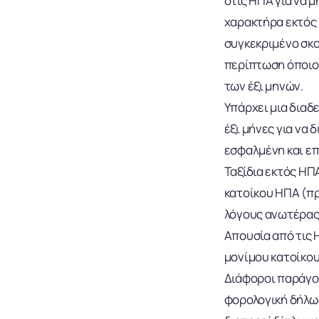
στις ΗΠΑ για να 
χαρακτήρα εκτός 
συγκεκριμένο σκο
περίπτωση όποιος
των έξι μηνών.
Υπάρχει μια διαδ
έξι μήνες για να 
εσφαλμένη και επι
Ταξίδια εκτός ΗΠ
κατοίκου ΗΠΑ (πρ
λόγους ανωτέρας 
Απουσία από τις 
μονίμου κατοίκου
Διάφοροι παράγον
φορολογική δήλωσ