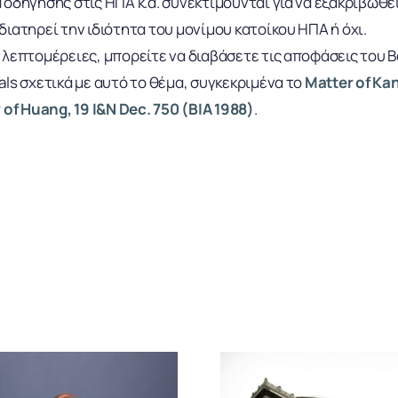
 οδήγησης στις ΗΠΑ κ.α. συνεκτιμούνται για να εξακριβωθεί
διατηρεί την ιδιότητα του μονίμου κατοίκου ΗΠΑ ή όχι.
 λεπτομέρειες, μπορείτε να διαβάσετε τις αποφάσεις του B
als σχετικά με αυτό το θέμα, συγκεκριμένα το
Matter of Kan
 of Huang, 19 I&N Dec. 750 (BIA 1988)
.