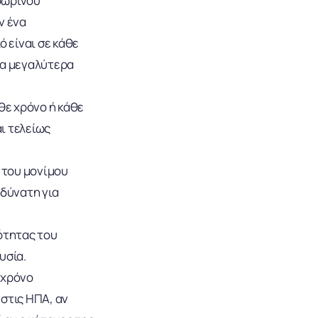
οσωρινού
ν ένα
ό είναι σε κάθε
τα μεγαλύτερα
θε χρόνο ή κάθε
αι τελείως
ς του μονίμου
αδύνατη για
ότητας του
υσία.
 χρόνο
στις ΗΠΑ, αν