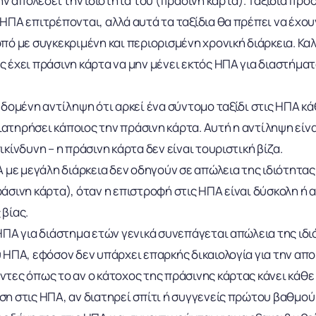
μην απολέσει την ιδιότητα του (πράσινη κάρτα). Ταξίδια πρ
ΗΠΑ επιτρέπονται, αλλά αυτά τα ταξίδια θα πρέπει να έχου
πό με συγκεκριμένη και περιορισμένη χρονική διάρκεια. Καλ
 έχει πράσινη κάρτα να μην μένει εκτός ΗΠΑ για διαστήμα
εδομένη αντίληψη ότι αρκεί ένα σύντομο ταξίδι στις ΗΠΑ κά
διατηρήσει κάποιος την πράσινη κάρτα. Αυτή η αντίληψη είν
κίνδυνη – η πράσινη κάρτα δεν είναι τουριστική βίζα.
Α με μεγάλη διάρκεια δεν οδηγούν σε απώλεια της ιδιότητα
άσινη κάρτα), όταν η επιστροφή στις ΗΠΑ είναι δύσκολη ή 
βίας.
ΗΠΑ για διάστημα ετών γενικά συνεπάγεται απώλεια της ιδι
 ΗΠΑ, εφόσον δεν υπάρχει επαρκής δικαιολογία για την απο
τες όπως το αν ο κάτοχος της πράσινης κάρτας κάνει κάθε
η στις ΗΠΑ, αν διατηρεί σπίτι ή συγγενείς πρώτου βαθμού 