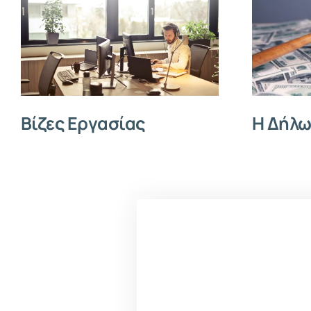
Βίζες Εργασίας
Η Δήλω