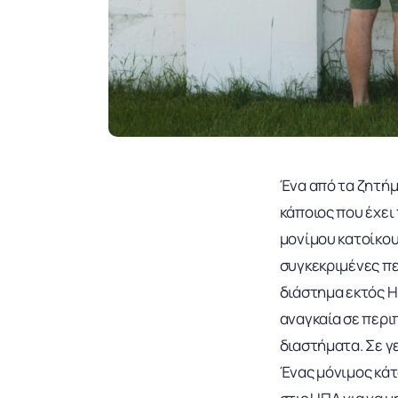
Ένα από τα ζητήμ
κάποιος που έχει
μονίμου κατοίκου
συγκεκριμένες περ
διάστημα εκτός Η
αναγκαία σε περι
διαστήματα. Σε γ
Ένας μόνιμος κάτ