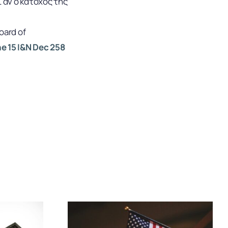
 αν ο κάτοχος της
oard of
e 15 I&N Dec 258