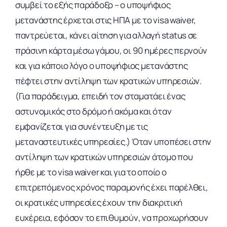
συμβεί το εξής παράδοξο – ο υποψήφιος
μετανάστης έρχεται στις ΗΠΑ με το visa waiver,
παντρεύεται, κάνει αίτηση για αλλαγή status σε
πράσινη κάρτα μέσω γάμου, οι 90 ημέρες περνούν
και για κάποιο λόγο ο υποψήφιος μετανάστης
πέφτει στην αντίληψη των κρατικών υπηρεσιών.
(Για παράδειγμα, επειδή τον σταματάει ένας
αστυνομικός στο δρόμο ή ακόμα και όταν
εμφανίζεται για συνέντευξη με τις
μεταναστευτικές υπηρεσίες.) Όταν υποπέσει στην
αντίληψη των κρατικών υπηρεσιών άτομο που
ήρθε με το visa waiver και για το οποίο ο
επιτρεπόμενος χρόνος παραμονής έχει παρέλθει,
οι κρατικές υπηρεσίες έχουν την διακριτική
ευχέρεια, εφόσον το επιθυμούν, να προχωρήσουν