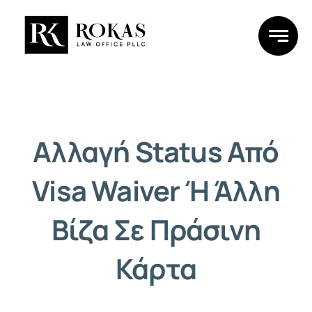
Skip
to
content
Αλλαγή Status Από
Visa Waiver Ή Άλλη
Βίζα Σε Πράσινη
Κάρτα