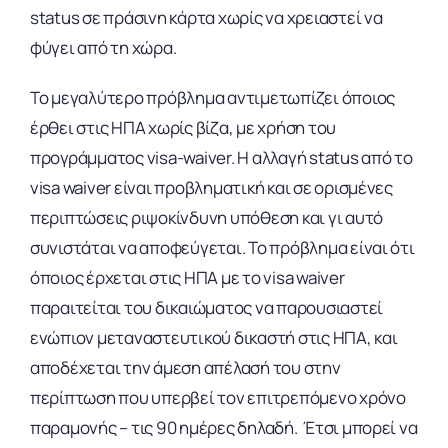
status σε πράσινη κάρτα χωρίς να χρειαστεί να
φύγει από τη χώρα.
Το μεγαλύτερο πρόβλημα αντιμετωπίζει όποιος
έρθει στις ΗΠΑ χωρίς βίζα, με χρήση του
προγράμματος visa-waiver. Η αλλαγή status από το
visa waiver είναι προβληματική και σε ορισμένες
περιπτώσεις ριψοκίνδυνη υπόθεση και γι αυτό
συνιστάται να αποφεύγεται. Το πρόβλημα είναι ότι
όποιος έρχεται στις ΗΠΑ με το visa waiver
παραιτείται του δικαιώματος να παρουσιαστεί
ενώπιον μεταναστευτικού δικαστή στις ΗΠΑ, και
αποδέχεται την άμεση απέλασή του στην
περίπτωση που υπερβεί τον επιτρεπόμενο χρόνο
παραμονής – τις 90 ημέρες δηλαδή. Έτσι μπορεί να