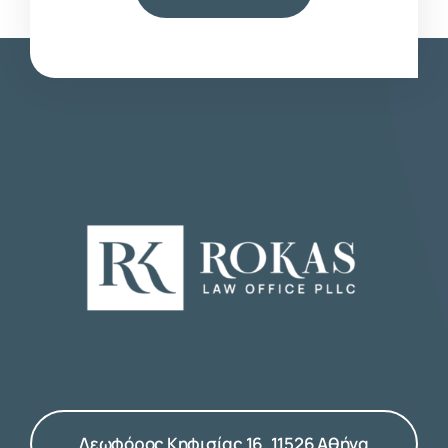
Λεωφόρος Κηφισίας 16, 11526 Αθήνα