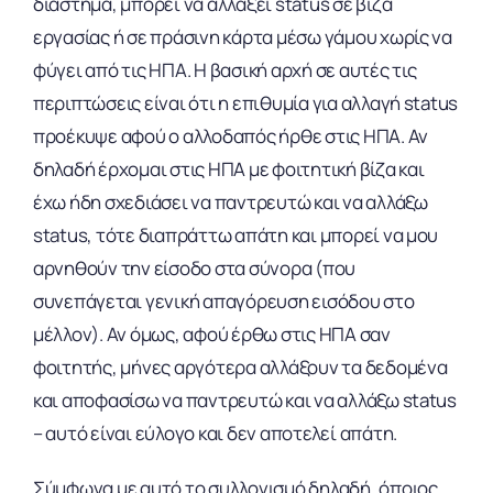
διάστημα, μπορεί να αλλάξει status σε βίζα
εργασίας ή σε πράσινη κάρτα μέσω γάμου χωρίς να
φύγει από τις ΗΠΑ. Η βασική αρχή σε αυτές τις
περιπτώσεις είναι ότι η επιθυμία για αλλαγή status
προέκυψε αφού ο αλλοδαπός ήρθε στις ΗΠΑ. Αν
δηλαδή έρχομαι στις ΗΠΑ με φοιτητική βίζα και
έχω ήδη σχεδιάσει να παντρευτώ και να αλλάξω
status, τότε διαπράττω απάτη και μπορεί να μου
αρνηθούν την είσοδο στα σύνορα (που
συνεπάγεται γενική απαγόρευση εισόδου στο
μέλλον). Αν όμως, αφού έρθω στις ΗΠΑ σαν
φοιτητής, μήνες αργότερα αλλάξουν τα δεδομένα
και αποφασίσω να παντρευτώ και να αλλάξω status
– αυτό είναι εύλογο και δεν αποτελεί απάτη.
Σύμφωνα με αυτό το συλλογισμό δηλαδή, όποιος